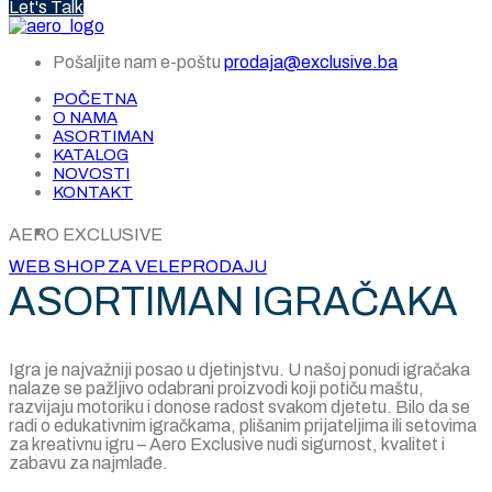
Let's Talk
Pošaljite nam e-poštu
prodaja@exclusive.ba
POČETNA
O NAMA
ASORTIMAN
KATALOG
NOVOSTI
KONTAKT
AERO EXCLUSIVE
WEB SHOP ZA VELEPRODAJU
ASORTIMAN IGRAČAKA
Igra je najvažniji posao u djetinjstvu. U našoj ponudi igračaka
nalaze se pažljivo odabrani proizvodi koji potiču maštu,
razvijaju motoriku i donose radost svakom djetetu. Bilo da se
radi o edukativnim igračkama, plišanim prijateljima ili setovima
za kreativnu igru – Aero Exclusive nudi sigurnost, kvalitet i
zabavu za najmlađe.