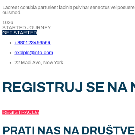
Laoreet conubia parturient lacinia pulvinar senectus vel posuer
euismod.
1026
STARTED JOURNEY
GET STARTED
+880123456564
exalple@info.com
22 Madi Ave, New York
REGISTRUJ SE NA
REGISTRACIJA
PRATI NAS NA DRUŠTV