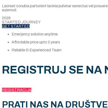
Laoreet conubia parturient lacinia pulvinar senectus vel posuer
euismod.
2026
STARTED JOURNEY
GET STARTED
Emerjency solution anytime
Affordable price upto 2 years
Reliable & Experienced Team
REGISTRUJ SE NA
REGISTRACIJA
PRATI NAS NA DRUŠTV