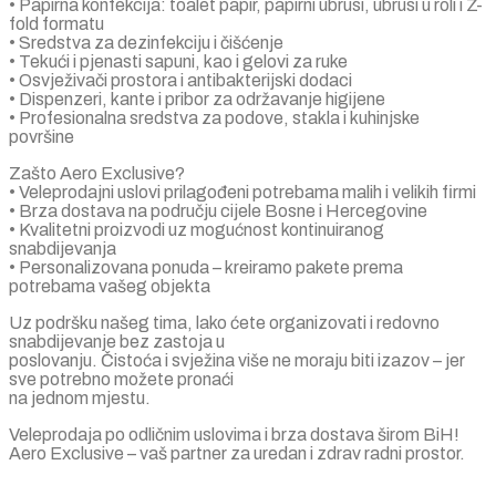
• Papirna konfekcija: toalet papir, papirni ubrusi, ubrusi u roli i Z-
fold formatu
• Sredstva za dezinfekciju i čišćenje
• Tekući i pjenasti sapuni, kao i gelovi za ruke
• Osvježivači prostora i antibakterijski dodaci
• Dispenzeri, kante i pribor za održavanje higijene
• Profesionalna sredstva za podove, stakla i kuhinjske
površine
Zašto Aero Exclusive?
• Veleprodajni uslovi prilagođeni potrebama malih i velikih firmi
• Brza dostava na području cijele Bosne i Hercegovine
• Kvalitetni proizvodi uz mogućnost kontinuiranog
snabdijevanja
• Personalizovana ponuda – kreiramo pakete prema
potrebama vašeg objekta
Uz podršku našeg tima, lako ćete organizovati i redovno
snabdijevanje bez zastoja u
poslovanju. Čistoća i svježina više ne moraju biti izazov – jer
sve potrebno možete pronaći
na jednom mjestu.
Veleprodaja po odličnim uslovima i brza dostava širom BiH!
Aero Exclusive – vaš partner za uredan i zdrav radni prostor.