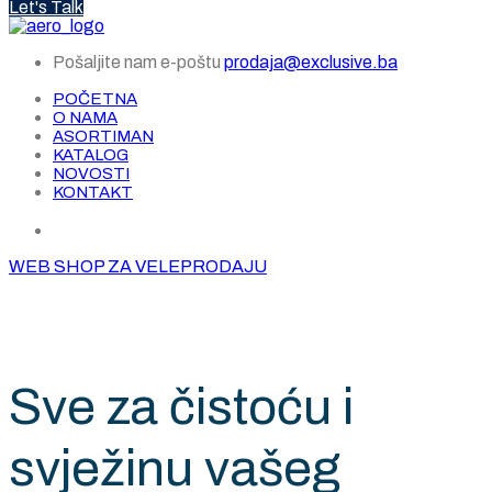
Let's Talk
Pošaljite nam e-poštu
prodaja@exclusive.ba
POČETNA
O NAMA
ASORTIMAN
KATALOG
NOVOSTI
KONTAKT
WEB SHOP ZA VELEPRODAJU
Sve za čistoću i
svježinu vašeg