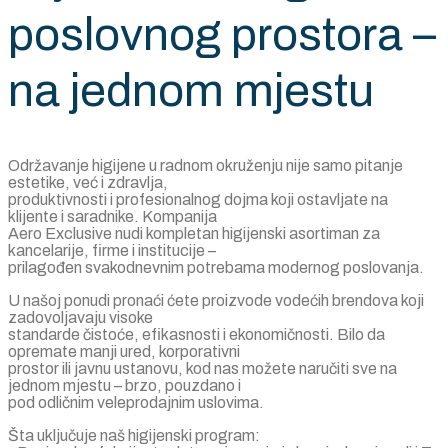
poslovnog prostora –
na jednom mjestu
Održavanje higijene u radnom okruženju nije samo pitanje
estetike, već i zdravlja,
produktivnosti i profesionalnog dojma koji ostavljate na
klijente i saradnike. Kompanija
Aero Exclusive nudi kompletan higijenski asortiman za
kancelarije, firme i institucije –
prilagođen svakodnevnim potrebama modernog poslovanja.
U našoj ponudi pronaći ćete proizvode vodećih brendova koji
zadovoljavaju visoke
standarde čistoće, efikasnosti i ekonomičnosti. Bilo da
opremate manji ured, korporativni
prostor ili javnu ustanovu, kod nas možete naručiti sve na
jednom mjestu – brzo, pouzdano i
pod odličnim veleprodajnim uslovima.
Šta uključuje naš higijenski program: